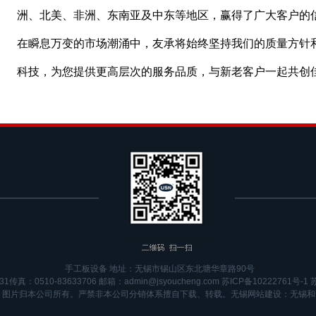
洲、北美、非洲、东南亚及中东等地区，赢得了广大客户的
在瞬息万变的市场潮涌中，友承将始终坚持我们的质量方针
科技，为您提供更高层次的服务品质，与新老客户一起共创
手工板设备 地址：无锡市锡山区东北塘华章路90号
31传真：0510-83633706 邮箱：admin@jsyoucheng.com
苏ICP备10222761号-1
苏
、图片归本公司所有。严禁非本公司分销体系擅自下载、转载。
无锡网站建设
：
无锡和